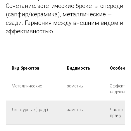
Сочетание: эстетические брекеты спереди
(сапфир/керамика), металлические —
сзади. Гармония между внешним видом и
эффективностью.
Вид брекетов
Видимость
Особенно
Металлические
заметны
Эффектив
надёжны
Лигатурные (трад.)
заметны
Частые ви
врачу