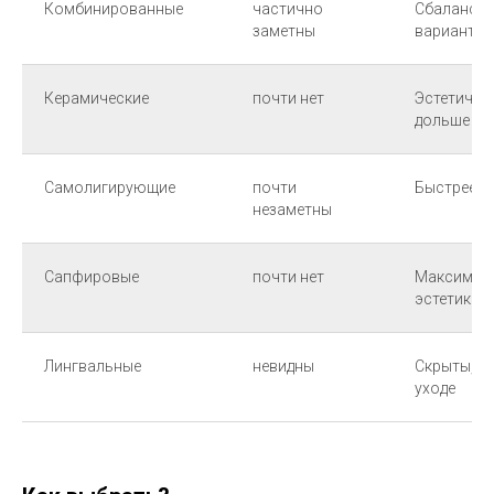
Комбинированные
частично
Сбаланси
заметны
вариант
Керамические
почти нет
Эстетичны,
дольше ле
Самолигирующие
почти
Быстрее, 
незаметны
Сапфировые
почти нет
Максимал
эстетика
Лингвальные
невидны
Скрыты, н
уходе