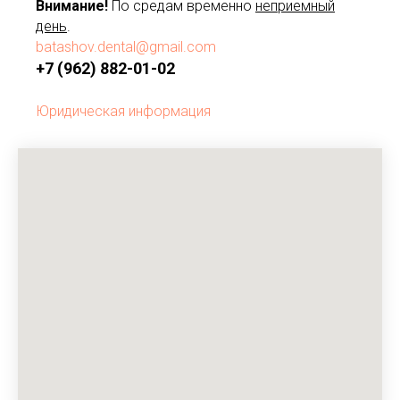
Внимание!
По средам временно
неприемный
день
.
batashov.dental@gmail.com
+7 (962) 882-01-02
Юридическая информация